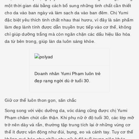
một thời gian dài bằng cách bổ sung những tinh chất cần thiết
cho da vào ban ngày và làm sạch da vào ban đêm. Chị Yumi
đặc biệt yêu thích tinh chất nhau thai hươu, vì đây là sản phẩm
làm đẹp lành tính được dẫn truyền trực tiếp vào cơ thể, không
chỉ giúp dưỡng trắng mà còn ngăn chặn các dấu hiệu lão hóa
da từ bên trong, giúp làn da luôn sáng khỏe.
Doanh nhân Yumi Phạm luôn trẻ
đẹp rạng ngời dù ở tuổi 30.
Giữ cơ thể luôn thon gọn, săn chắc
Song song với việc dưỡng da, vóc dáng cũng được chị Yumi
Phạm chăm chút cẩn thận. Khi phụ nữ ở độ tuổi 30, các lớp mỡ
trở nên dày và rắn, thường tập trung tích lại ở những vùng cơ
thể ít được vận động như đùi, bụng, eo và cánh tay. Tuy cơ thể