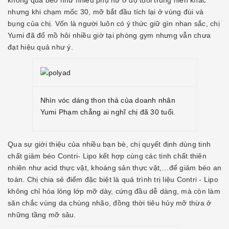
không quá béo như nhiều phụ nữ ở độ tuổi trung niên khác
nhưng khi chạm mốc 30, mỡ bắt đầu tích lại ở vùng đùi và
bụng của chị. Vốn là người luôn có ý thức giữ gìn nhan sắc, chị
Yumi đã đổ mồ hôi nhiều giờ tại phòng gym nhưng vẫn chưa
đạt hiệu quả như ý.
Nhìn vóc dáng thon thả của doanh nhân
Yumi Phạm chẳng ai nghĩ chị đã 30 tuổi.
Qua sự giới thiệu của nhiều bạn bè, chị quyết định dùng tinh
chất giảm béo Contri- Lipo kết hợp cùng các tinh chất thiên
nhiên như acid thực vật, khoáng sản thực vật,…để giảm béo an
toàn. Chị chia sẻ điểm đặc biệt là quá trình trị liệu Contri - Lipo
không chỉ hóa lỏng lớp mỡ dày, cứng đầu dễ dàng, mà còn làm
săn chắc vùng da chùng nhão, đồng thời tiêu hủy mỡ thừa ở
những tầng mỡ sâu.