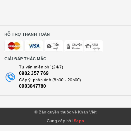
HỖ TRỢ THANH TOÁN
GIẢI ĐÁP THẮC MẮC
Tư vấn miễn phí (24/7)
0902 357 769
Góp ý, phản ánh (8h00 - 20h00)
0903047780
© Bản quyền thuộc về Khăn Việt
Cung cấp bởi
Sapo