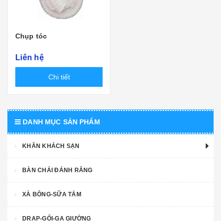
Chụp tóc
Liên hệ
Chi tiết
DANH MỤC SẢN PHẨM
KHĂN KHÁCH SẠN
BÀN CHẢI ĐÁNH RĂNG
XÀ BÔNG-SỮA TẮM
DRAP-GỐI-GA GIƯỜNG