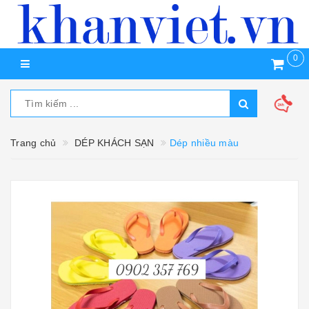
0
Trang chủ
DÉP KHÁCH SẠN
Dép nhiều màu