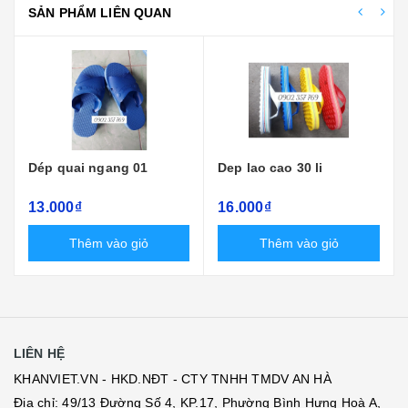
SẢN PHẨM LIÊN QUAN
Dép quai ngang 01
Dep lao cao 30 li
13.000₫
16.000₫
Thêm vào giỏ
Thêm vào giỏ
LIÊN HỆ
KHANVIET.VN - HKD.NĐT - CTY TNHH TMDV AN HÀ
Địa chỉ: 49/13 Đường Số 4, KP.17, Phường Bình Hưng Hoà A,