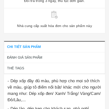
Đổi trả trong 3 ngày, thủ tục đơn giản.
Nhà cung cấp xuất hóa đơn cho sản phẩm này
CHI TIẾT SẢN PHẨM
ĐÁNH GIÁ SẢN PHẨM
THẺ TAGS
- Dép xốp đầy đủ màu, phù hợp cho mọi sở thích
về màu, giúp tô điểm nổi bật/ khác mới cho người
mang như: Dép xốp đen/ Xanh/ Trắng/ Vàng/Cam/
Đỏ/Lâu,...
- Dép lào, dép kẹp cho khách sạn, nhà nghỉ,